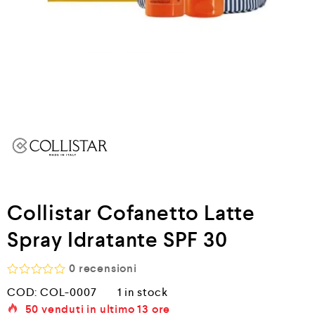
Collistar Cofanetto Latte
Spray Idratante SPF 30
0
recensioni
V
COD:
COL-0007
1 in stock
a
50
venduti in ultimo
13 ore
l