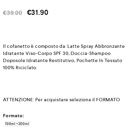
u
t
€
31.90
a
€
39.00
t
o
0
s
u
5
Il cofanetto è composto da: Latte Spray Abbronzante
Idratante Viso-Corpo SPF 30, Doccia-Shampoo
Doposole Idratante Restitutivo, Pochette In Tessuto
100% Riciclato.
ATTENZIONE: Per acquistare seleziona il FORMATO
Formato:
100ml +200ml