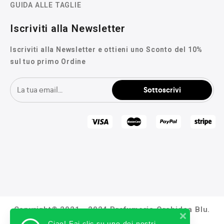
GUIDA ALLE TAGLIE
Iscriviti alla Newsletter
Iscriviti alla Newsletter e ottieni uno Sconto del 10%
sul tuo primo Ordine
Copyright© 2021 - 2024 Profumeria Orchidea Blu.
Tutti i Diritti Riservati.
Ciao! Fai clic su uno dei nostri