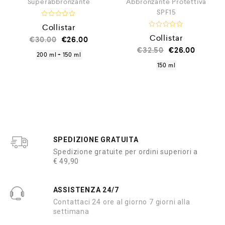
Superabbronzante
Abbronzante Protettiva
SPF15
V
Collistar
a
V
Collistar
l
€
30.00
€
26.00
a
u
l
€
32.50
€
26.00
t
u
200 ml + 150 ml
a
t
t
150 ml
a
o
t
0
o
s
0
u
s
5
u
5
SPEDIZIONE GRATUITA
Spedizione gratuite per ordini superiori a
€ 49,90
ASSISTENZA 24/7
Contattaci 24 ore al giorno 7 giorni alla
settimana