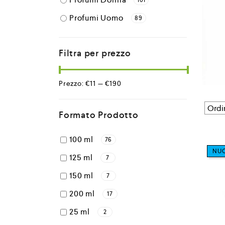
101
Profumi Uomo
89
Filtra per prezzo
Prezzo:
€11
—
€190
Formato Prodotto
100 ml
76
NU
125 ml
7
150 ml
7
200 ml
17
25 ml
2