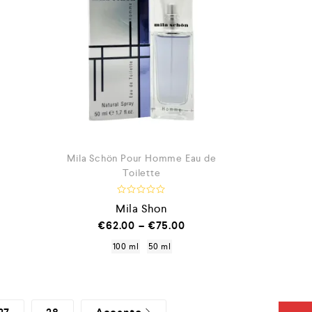
Mila Schön Pour Homme Eau de
Toilette
V
Mila Shon
a
l
€
62.00
–
€
75.00
u
t
100 ml
50 ml
a
t
o
0
s
u
5