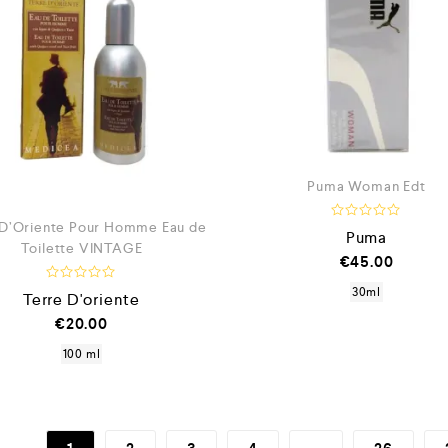
Puma Woman Edt
 D’Oriente Pour Homme Eau de
V
Puma
a
Toilette VINTAGE
l
€
45.00
u
t
V
30ml
a
Terre D'oriente
a
t
l
€
20.00
o
u
0
t
100 ml
s
a
u
t
5
o
0
s
u
5