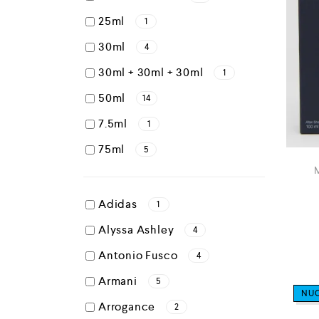
25ml
1
30ml
4
30ml + 30ml + 30ml
1
50ml
14
7.5ml
1
75ml
5
Adidas
1
Alyssa Ashley
4
Antonio Fusco
4
Armani
5
NU
Arrogance
2