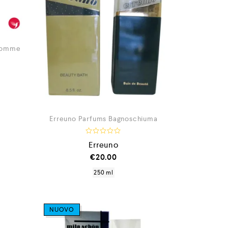
 Homme
Erreuno Parfums Bagnoschiuma
V
Erreuno
a
l
€
20.00
u
t
250 ml
a
t
o
0
s
NUOVO
u
5