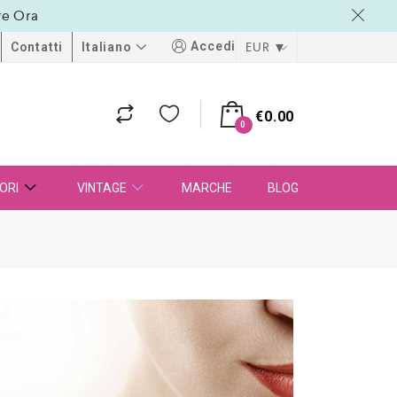
re Ora
Accedi
EUR
Italiano
Contatti
€
0.00
0
ORI
VINTAGE
MARCHE
BLOG