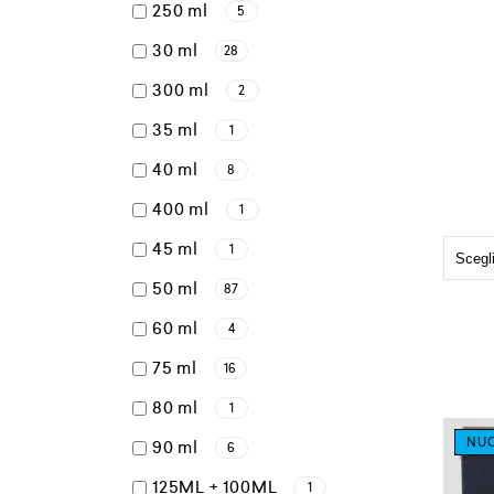
250 ml
5
30 ml
28
300 ml
2
35 ml
1
40 ml
8
400 ml
1
45 ml
1
50 ml
87
60 ml
4
75 ml
16
80 ml
1
NU
90 ml
6
125ML + 100ML
1