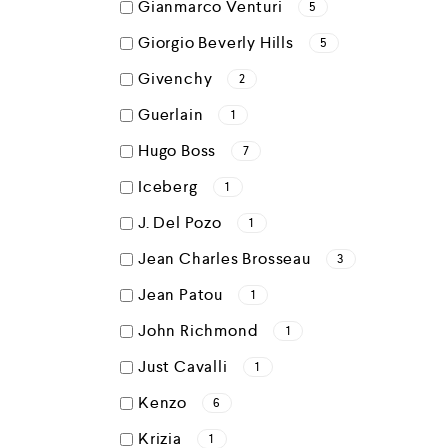
Gianmarco Venturi
5
Giorgio Beverly Hills
5
Givenchy
2
Guerlain
1
Hugo Boss
7
Iceberg
1
J. Del Pozo
1
Jean Charles Brosseau
3
Jean Patou
1
John Richmond
1
Just Cavalli
1
Kenzo
6
Krizia
1