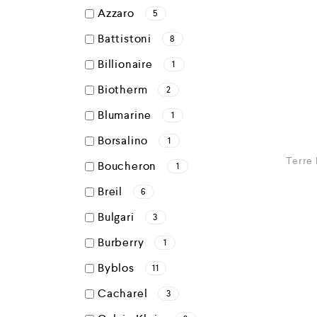
Azzaro
5
Battistoni
8
Billionaire
1
Biotherm
2
Blumarine
1
Borsalino
1
Terre
Boucheron
1
Breil
6
Bulgari
3
Burberry
1
Byblos
11
Cacharel
3