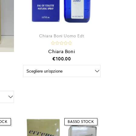
Chiara Boni Uomo Edt
V
Chiara Boni
a
l
€
100.00
u
t
a
t
o
0
s
u
5
TOCK
BASSO STOCK