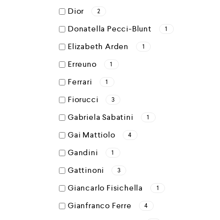
Dior
2
Donatella Pecci-Blunt
1
Elizabeth Arden
1
Erreuno
1
Ferrari
1
Fiorucci
3
Gabriela Sabatini
1
Gai Mattiolo
4
Gandini
1
Gattinoni
3
Giancarlo Fisichella
1
Gianfranco Ferre
4