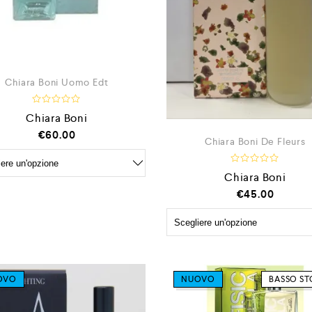
Chiara Boni Uomo Edt
V
Chiara Boni
a
l
€
60.00
u
Chiara Boni De Fleurs
t
a
t
V
Chiara Boni
o
a
0
l
€
45.00
s
u
u
t
5
a
t
o
0
s
u
5
OVO
NUOVO
BASSO S